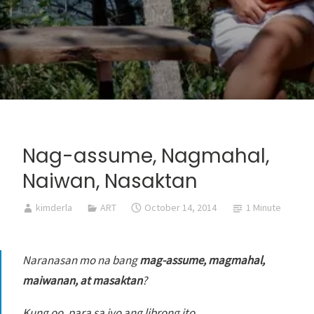
Nag-assume, Nagmahal,
Naiwan, Nasaktan
kimderla
ART
October 14, 2014
1 Minute
Naranasan mo na bang
mag-assume, magmahal,
maiwanan, at masaktan
?
Kung oo, para sa iyo ang librong ito.