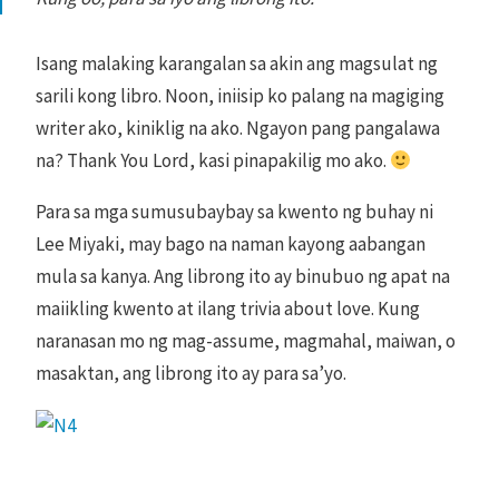
Isang malaking karangalan sa akin ang magsulat ng
sarili kong libro. Noon, iniisip ko palang na magiging
writer ako, kiniklig na ako. Ngayon pang pangalawa
na? Thank You Lord, kasi pinapakilig mo ako.
Para sa mga sumusubaybay sa kwento ng buhay ni
Lee Miyaki, may bago na naman kayong aabangan
mula sa kanya. Ang librong ito ay binubuo ng apat na
maiikling kwento at ilang trivia about love. Kung
naranasan mo ng mag-assume, magmahal, maiwan, o
masaktan, ang librong ito ay para sa’yo.