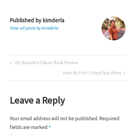
Published by
kimderla
View all posts by kimderla
Post
Previous
My Beautiful Failure Book Review
navigation
Post
Next
How My First School Year Went
Post
Leave a Reply
Your email address will not be published.
Required
*
fields are marked